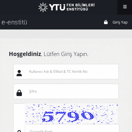
Ana Sayfa
e-enstitü
Giriş Yap
Mesaj Gönder
Duyurular
Hoşgeldiniz
, Lütfen Giriş Yapın.
Sıkça Sorulan Sorular