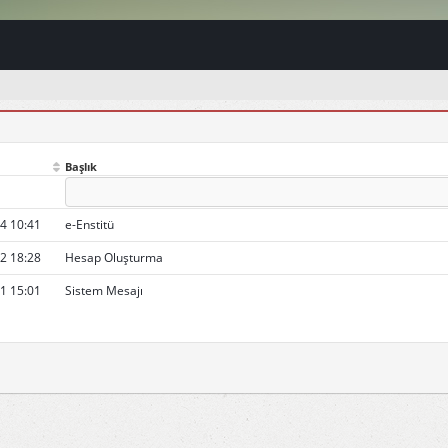
Başlık
4 10:41
e-Enstitü
2 18:28
Hesap Oluşturma
1 15:01
Sistem Mesajı