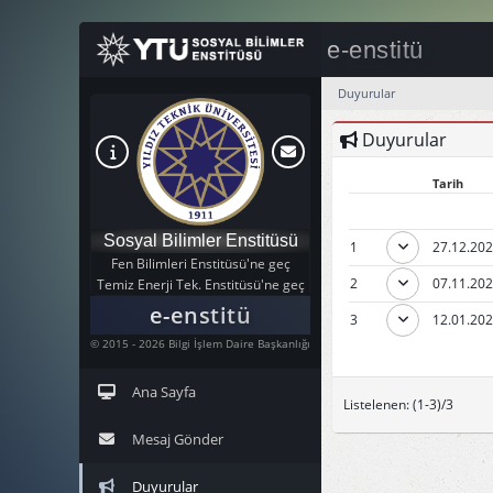
e-enstitü
Duyurular
Duyurular
Tarih
Sosyal Bilimler Enstitüsü
1
27.12.202
Fen Bilimleri Enstitüsü'ne geç
2
07.11.202
Temiz Enerji Tek. Enstitüsü'ne geç
e-enstitü
3
12.01.202
© 2015 - 2026 Bilgi İşlem Daire Başkanlığı
Ana Sayfa
Listelenen: (1-3)/3
Mesaj Gönder
Duyurular