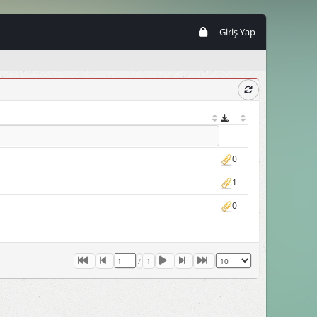
Giriş Yap
0
1
0
/
1